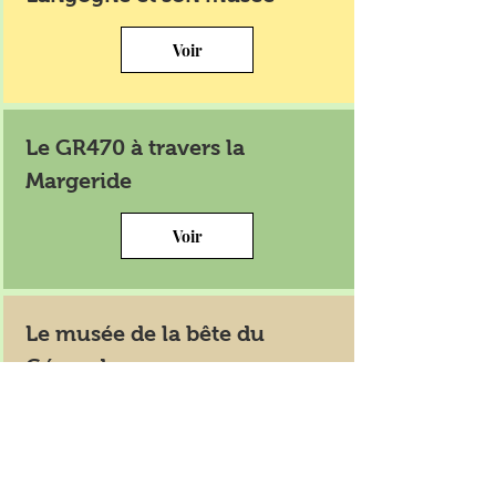
Voir
Le GR470 à travers la
Margeride
Voir
Le musée de la bête du
Gévaudan
Voir